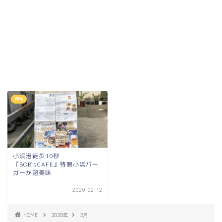
観光
小浜港徒歩10秒
『BOB`sCAFE』特製小浜バー
ガーが超美味
2020-02-12
HOME
2020年
2月