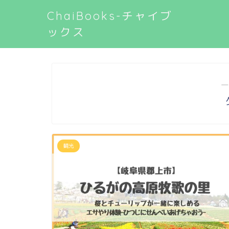
ChaiBooks-チャイブ
ックス
―
観光