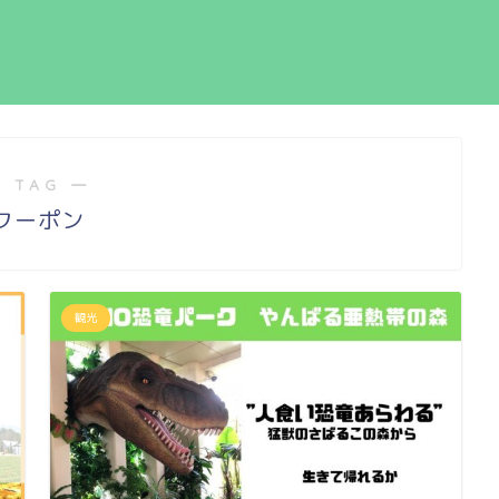
 TAG ―
クーポン
観光