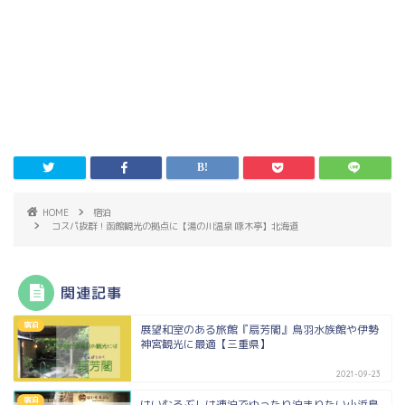
HOME
宿泊
コスパ抜群！函館観光の拠点に【湯の川温泉 啄木亭】北海道
関連記事
宿泊
展望和室のある旅館『扇芳閣』鳥羽水族館や伊勢
神宮観光に最適【三重県】
2021-09-23
宿泊
はいむるぶしは連泊でゆったり泊まりたい小浜島