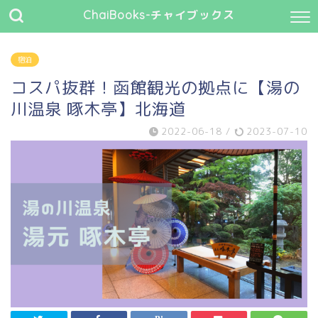
ChaiBooks-チャイブックス
宿泊
コスパ抜群！函館観光の拠点に【湯の
川温泉 啄木亭】北海道
2022-06-18
/
2023-07-10